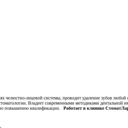
х челюстно-лицевой системы, проводит удаление зубов любой 
стоматологии. Владеет современными методиками дентальной и
ах по повышению квалификации.
Работает в клинике СтоматЛар